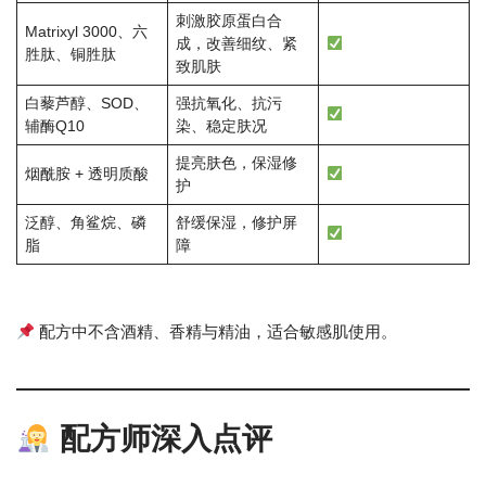
刺激胶原蛋白合
Matrixyl 3000、六
成，改善细纹、紧
胜肽、铜胜肽
致肌肤
白藜芦醇、SOD、
强抗氧化、抗污
辅酶Q10
染、稳定肤况
提亮肤色，保湿修
烟酰胺 + 透明质酸
护
泛醇、角鲨烷、磷
舒缓保湿，修护屏
脂
障
配方中不含酒精、香精与精油，适合敏感肌使用。
配方师深入点评