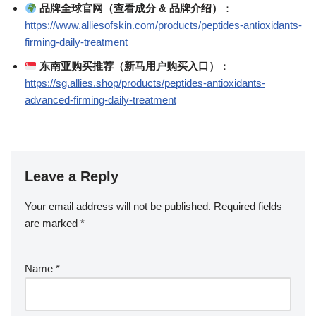
品牌全球官网（查看成分 & 品牌介绍）
：
https://www.alliesofskin.com/products/peptides-antioxidants-
firming-daily-treatment
东南亚购买推荐（新马用户购买入口）
：
https://sg.allies.shop/products/peptides-antioxidants-
advanced-firming-daily-treatment
Leave a Reply
Your email address will not be published.
Required fields
are marked
*
Name
*