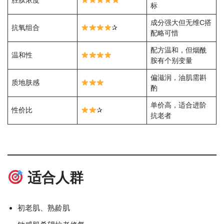
胜肽浓度
标
成分强大但无维C搭
抗氧组合
✰
配略可惜
配方温和，但烟酰
温和性
胺有个别变量
偏滋润，油肌需斟
质地肤感
酌
单价高，适合进阶
性价比
✰
抗老者
适合人群
初老肌、熟龄肌