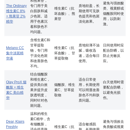
和熊果苷，
避免与强效酸
The Ordinary
专门用于美
质地轻盈，长
维生素C（抗
类、视黄醇或
维生素C 8%
白肌肤和减
期使用可见肤
坏血酸）、熊
烟酰胺同时使
+ 熊果苷 2%
少色斑。适
色提亮和色斑
果苷
用，以防刺
精华
用于色素沉
淡化效果。
激。
着和肤色不
均问题。
含维生素C和
甘草提取
质地轻薄不油
日间使用时应
Melano CC
维生素C（抗
物，专门用
腻，吸收迅
配合防晒，以
集中淡斑精
坏血酸）、甘
于淡化色斑
速，适合每日
防止光敏反
华液
草提取物
和改善肤色
使用。
应。
不均。
结合烟酰胺
和维生素C，
适合日常使
Olay ProX 烟
白天使用时需
提供美白效
烟酰胺、维生
用，长期使用
酰胺 + 维生
要配合防晒，
果并提升皮
素C、甘草提
可以明显改善
素C 美白精
以避免光损
肤透明度，
取物
肤色不均和肤
华
伤。
同时针对色
质问题。
斑问题。
温和的维生
素C精华，含
Dear, Klairs
避免与强效去
有烟酰胺，
适合敏感肌
Freshly
维生素C（抗
角质酸或视黄
适合提亮肤
肤，长期使用